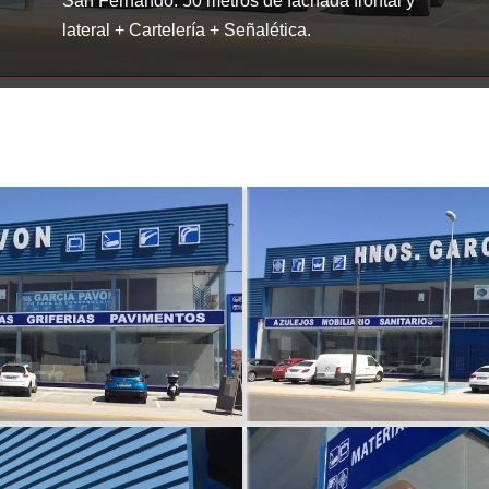
San Fernando. 50 metros de fachada frontal y
lateral + Cartelería + Señalética.
Sort By
None