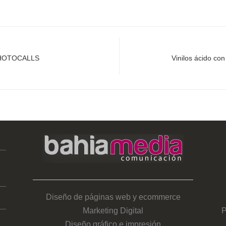
PHOTOCALLS
Vinilos ácido co
Diseño de páginas web y ecommerce
Marketing Digital
P
Diseño gráfico e impresión