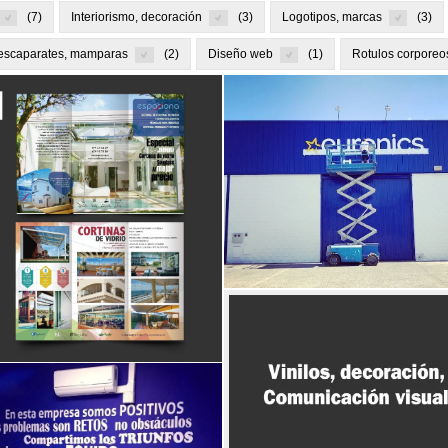
7
Interiorismo, decoración
3
Logotipos, marcas
3
 escaparates, mamparas
2
Diseño web
1
Rotulos corporeo