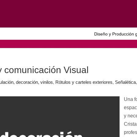
Diseño y Producción g
y comunicación Visual
ulación, decoración, vinilos
,
Rótulos y carteles exteriores
,
Señalética
Una f
espaci
y nec
Crist
profes