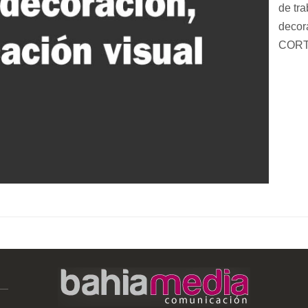
de tra
decor
CORT